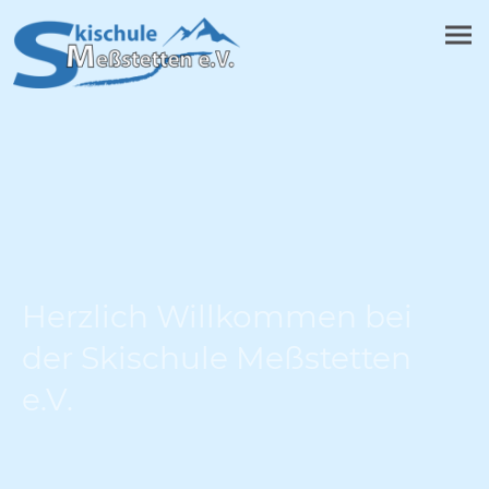
Herzlich Willkommen bei
der Skischule Meßstetten
e.V.